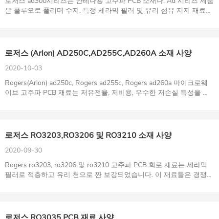
로저스 ad300시리즈는 안테나용 고주파 PCB 소재다. Ad 시리즈 제품
은 플루오로 폴리머 수지, 특정 세라믹 필러 및 유리 섬유 지지 재료를
결합하여 낮은 손실, 강한 기계적 인성, 안정적인 도전성 상수 및 낮은
PIM을 갖는 일련의 도전성 라미네이트를 생산합니다.
로저스 (Arlon) AD250C,AD255C,AD260A 소재 사양
2020-10-03
Rogers(Arlon) ad250c, Rogers ad255c, Rogers ad260a 마이크로웨
이브 고주파 PCB 재료는 저유전율, 저비용, 우수한 저손실 특성을 가
진 3세기 상업 마이크로웨이브 및 RF 적층판이다.
로저스 RO3203,RO3206 및 RO3210 소재 사양
2020-09-30
Rogers ro3203, ro3206 및 ro3210 고주파 PCB 회로 재료는 세라믹
필러로 적층하고 유리 천으로 짠 보강되었습니다. 이 재료들은 경쟁력
있는 가격에 뛰어난 전기적 및 기계적 안정성을 제공하기 위해 개발되
었습니다.
로저스 RO3035 PCB 재료 사양