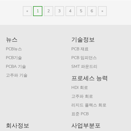
«
1
2
3
4
5
6
»
뉴스
기술정보
PCB뉴스
PCB 재료
PCB기술
PCB 임피던스
PCBA 기술
SMT 파운드리
고주파 기술
프로세스 능력
HDI 회로
고주파 회로
리지드 플렉스 회로
표준 PCB
회사정보
사업부분포