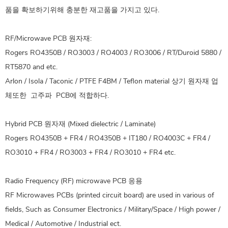
품을 확보하기위해 충분한 재고품을 가지고 있다.
RF/Microwave PCB 원자재:
Rogers RO4350B / RO3003 / RO4003 / RO3006 / RT/Duroid 5880 /
RT5870 and etc.
Arlon / Isola / Taconic / PTFE F4BM / Teflon material 상기 원자재 업
체또한 고주파 PCB에 적합하다.
Hybrid PCB 원자재 (Mixed dielectric / Laminate)
Rogers RO4350B + FR4 / RO4350B + IT180 / RO4003C + FR4 /
RO3010 + FR4 / RO3003 + FR4 / RO3010 + FR4 etc.
Radio Frequency (RF) microwave PCB 응용
RF Microwaves PCBs (printed circuit board) are used in various of
fields, Such as Consumer Electronics / Military/Space / High power /
Medical / Automotive / Industrial ect.