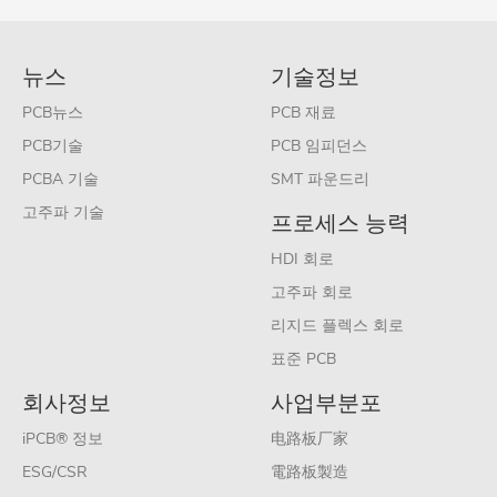
뉴스
기술정보
PCB뉴스
PCB 재료
PCB기술
PCB 임피던스
PCBA 기술
SMT 파운드리
고주파 기술
프로세스 능력
HDI 회로
고주파 회로
리지드 플렉스 회로
표준 PCB
회사정보
사업부분포
iPCB® 정보
电路板厂家
ESG/CSR
電路板製造