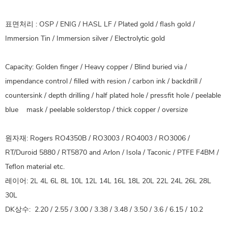
표면처리 : OSP / ENIG / HASL LF / Plated gold / flash gold /
Immersion Tin / Immersion silver / Electrolytic gold
Capacity: Golden finger / Heavy copper / Blind buried via /
impendance control / filled with resion / carbon ink / backdrill /
countersink / depth drilling / half plated hole / pressfit hole / peelable
blue mask / peelable solderstop / thick copper / oversize
원자재: Rogers RO4350B / RO3003 / RO4003 / RO3006 /
RT/Duroid 5880 / RT5870 and Arlon / Isola / Taconic / PTFE F4BM /
Teflon material etc.
레이어: 2L 4L 6L 8L 10L 12L 14L 16L 18L 20L 22L 24L 26L 28L
30L
DK상수: 2.20 / 2.55 / 3.00 / 3.38 / 3.48 / 3.50 / 3.6 / 6.15 / 10.2