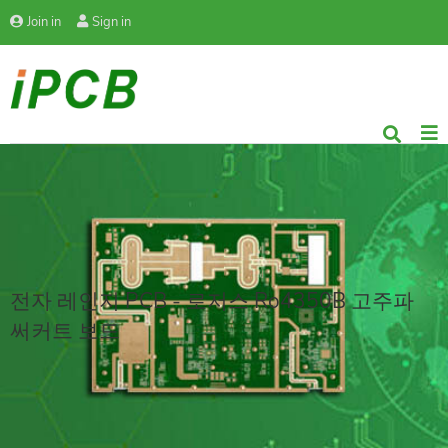
Join in
Sign in
전자 레인지 PCB - 로저스 Ro4350B 고주파
써커트 보드