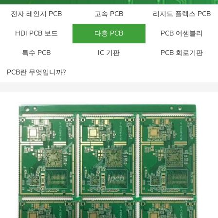
전자 레인지 PCB
고속 PCB
리지드 플렉스 PCB
HDI PCB 보드
다층 PCB
PCB 어셈블리
특수 PCB
IC 기판
PCB 회로기판
PCB란 무엇입니까?