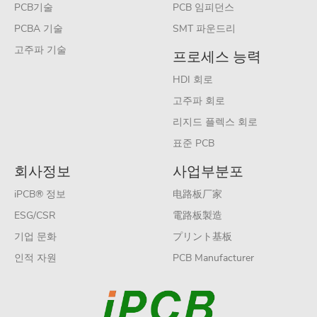
PCB기술
PCB 임피던스
PCBA 기술
SMT 파운드리
고주파 기술
프로세스 능력
HDI 회로
고주파 회로
리지드 플렉스 회로
표준 PCB
회사정보
사업부분포
iPCB® 정보
电路板厂家
ESG/CSR
電路板製造
기업 문화
プリント基板
인적 자원
PCB Manufacturer