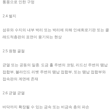
통풍으로 인한 구멍
2.4 벌지
섬유와 수지의 내부 박리 또는 박리에 의해 인쇄회로기판 또는 클
래드적층판의 표면이 융기되는 현상
2.5 원형 골절
균열 또는 공동의 일종. 도금 홀 주변의 코팅, 리드선 주변의 땜납
접합부, 블라인드 리벳 주변의 땜납 접합부, 또는 땜납 접합부와
접속판의 계면에 존재
2.6 균열 균열
바닥까지 확장될 수 있는 금속 또는 비금속 층의 파손