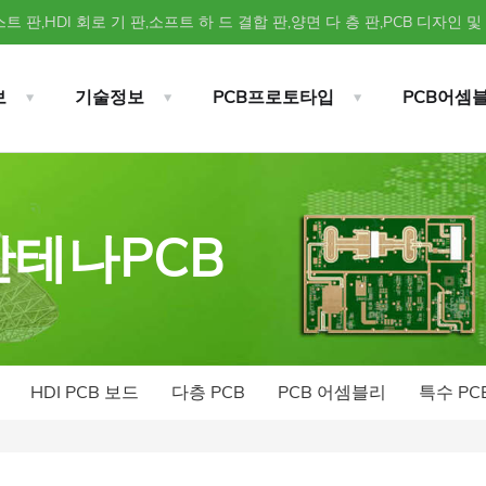
트 판,HDI 회로 기 판,소프트 하 드 결합 판,양면 다 층 판,PCB 디자인 및
보
기술정보
PCB프로토타입
PCB어셈
 안테나PCB
HDI PCB 보드
다층 PCB
PCB 어셈블리
특수 PC