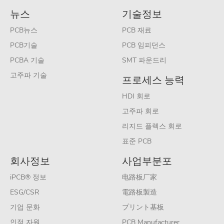
뉴스
기술정보
PCB뉴스
PCB 재료
PCB기술
PCB 임피던스
PCBA 기술
SMT 파운드리
고주파 기술
프로세스 능력
HDI 회로
고주파 회로
리지드 플렉스 회로
표준 PCB
회사정보
사업부분포
iPCB® 정보
电路板厂家
ESG/CSR
電路板製造
기업 문화
プリント基板
인적 자원
PCB Manufacturer