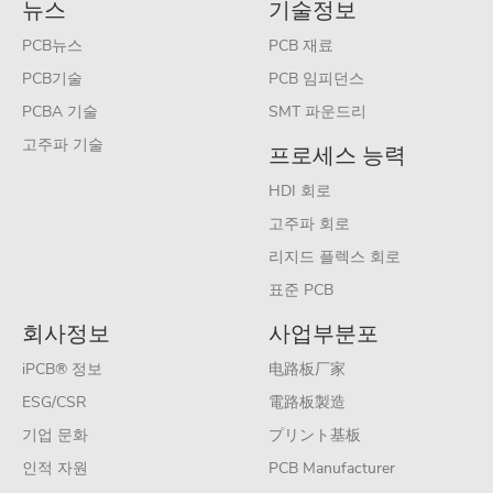
뉴스
기술정보
PCB뉴스
PCB 재료
PCB기술
PCB 임피던스
PCBA 기술
SMT 파운드리
고주파 기술
프로세스 능력
HDI 회로
고주파 회로
리지드 플렉스 회로
표준 PCB
회사정보
사업부분포
iPCB® 정보
电路板厂家
ESG/CSR
電路板製造
기업 문화
プリント基板
인적 자원
PCB Manufacturer