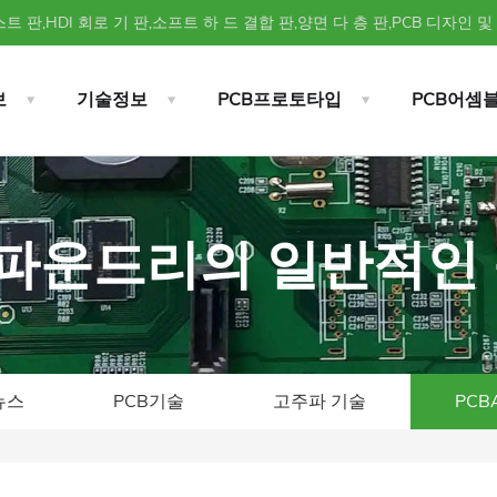
트 판,HDI 회로 기 판,소프트 하 드 결합 판,양면 다 층 판,PCB 디자인 및
보
기술정보
PCB프로토타입
PCB어셈
BA 파운드리의 일반적인
뉴스
PCB기술
고주파 기술
PCB