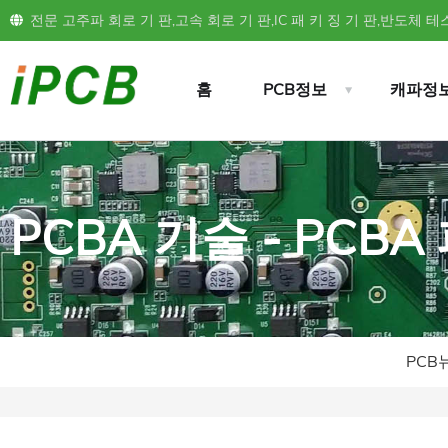
전문 고주파 회로 기 판,고속 회로 기 판,IC 패 키 징 기 판,반도체 테스
홈
PCB정보
캐파정
PCBA 기술 - PC
PCB