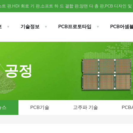
트 판,HDI 회로 기 판,소프트 하 드 결합 판,양면 다 층 판,PCB 디자인 및
보
기술정보
PCB프로토타입
PCB어셈
립 공정
뉴스
PCB기술
고주파 기술
PCB