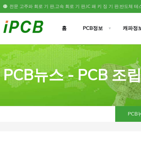
전문 고주파 회로 기 판,고속 회로 기 판,IC 패 키 징 기 판,반도체 테스
홈
PCB정보
캐파정
PCB뉴스 - PCB 조
PCB