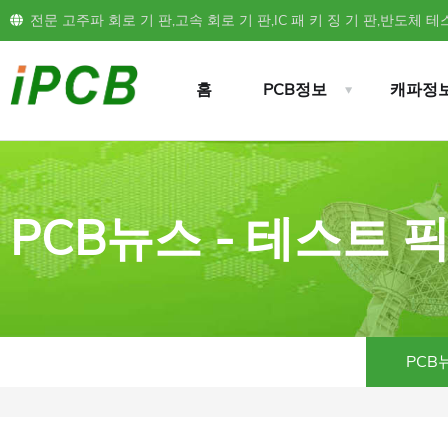
전문 고주파 회로 기 판,고속 회로 기 판,IC 패 키 징 기 판,반도체 테스
홈
PCB정보
캐파정
PCB뉴스 - 테스트
PCB