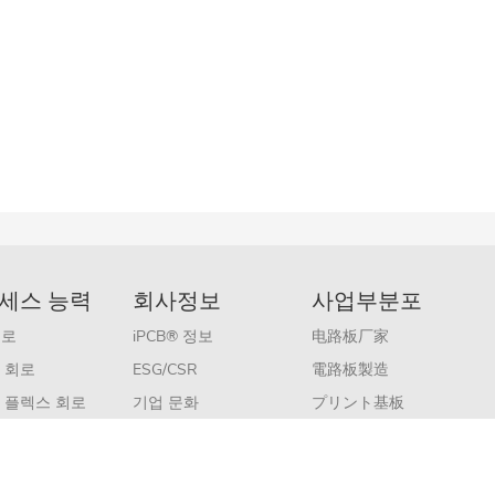
세스 능력
회사정보
사업부분포
회로
iPCB® 정보
电路板厂家
 회로
ESG/CSR
電路板製造
 플렉스 회로
기업 문화
プリント基板
CB
인적 자원
PCB Manufacturer