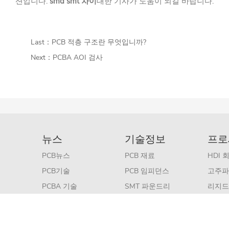
션입니다.
smd smt 차이
대한 기사가 도움이 되길 바랍니다.
Last：
PCB 적층 구조란 무엇입니까?
Next：
PCBA AOI 검사
뉴스
기술정보
프로
PCB뉴스
PCB 재료
HDI 
PCB기술
PCB 임피던스
고주파
PCBA 기술
SMT 파운드리
리지드
고주파 기술
표준 P