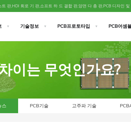
트 판,HDI 회로 기 판,소프트 하 드 결합 판,양면 다 층 판,PCB 디자인 및
보
기술정보
PCB프로토타입
PCB어셈
mt 차이는 무엇인가요?
뉴스
PCB기술
고주파 기술
PCB