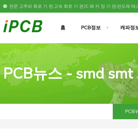
전문 고주파 회로 기 판,고속 회로 기 판,IC 패 키 징 기 판,반도체 테스
홈
PCB정보
캐파정
PCB뉴스 - smd s
PCB