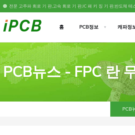
전문 고주파 회로 기 판,고속 회로 기 판,IC 패 키 징 기 판,반도체 테스
홈
PCB정보
캐파정
PCB뉴스 - FPC 란
PCB