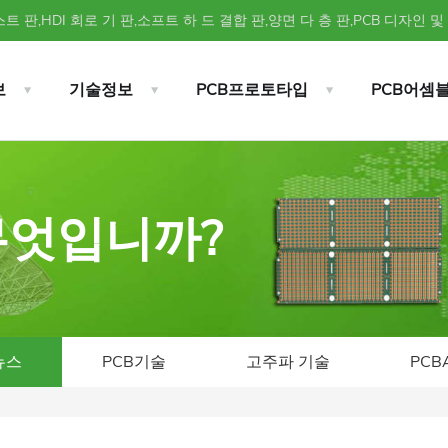
트 판,HDI 회로 기 판,소프트 하 드 결합 판,양면 다 층 판,PCB 디자인 및
보
기술정보
PCB프로토타입
PCB어셈
 무엇입니까?
뉴스
PCB기술
고주파 기술
PCB