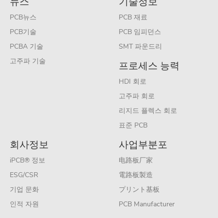
뉴스
기술정보
PCB뉴스
PCB 재료
PCB기술
PCB 임피던스
PCBA 기술
SMT 파운드리
고주파 기술
프로세스 능력
HDI 회로
고주파 회로
리지드 플렉스 회로
표준 PCB
회사정보
사업부분포
iPCB® 정보
电路板厂家
ESG/CSR
電路板製造
기업 문화
プリント基板
인적 자원
PCB Manufacturer