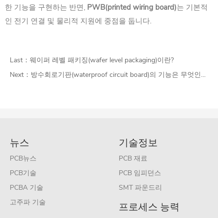
한 기능을 구현하는 반면,
PWB
(printed wiring board)
는 기본적
인 전기 연결 및 물리적 지원에 중점을 둡니다.
Last：
웨이퍼 레벨 패키징(wafer level packaging)이란?
Next：
방수회로기판(waterproof circuit board)의 기능은 무엇인가요?
뉴스
기술정보
PCB뉴스
PCB 재료
PCB기술
PCB 임피던스
PCBA 기술
SMT 파운드리
고주파 기술
프로세스 능력