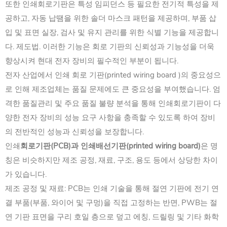
또한 인쇄회로기판은 특성 임피던스 등 필요한 전기적 특성을 제
공하고, 자동 납땜을 위한 솔더 마스크 패턴을 제공하며, 부품 삽
입 및 표면 실장, 검사 및 유지 관리를 위한 식별 기능을 제공합니
다. 제도법. ‌이러한 기능은 회로 기판의 신뢰성과 기능성을 더욱
향상시켜 ‌현대 전자 장비의 필수적인 부분이 됩니다. ‌
전자 산업에서 인쇄 회로 기판(printed wiring board )의 중요성으
로 인해 제조업체는 품질 문제에도 큰 중요성을 부여했습니다. ‌엄
격한 품질관리 및 주요 품질 불량 분석을 통해 인쇄회로기판이 다
양한 전자 장비의 성능 요구 사항을 충족할 수 있도록 하여 장비
의 전반적인 성능과 신뢰성을 보장합니다.
인쇄
회로기판(PCB)과 인쇄배선기판(
printed wiring board
)
은 명
칭은 비슷하지만 제조 공정, 재료, 구조, 용도 등에서 상당한 차이
가 있습니다. ‌
제조 공정 및 재료: PCB는 인쇄 기술을 통해 절연 기판에 전기 연
결 부품(부품, 와이어 및 구멍)을 직접 고정하는 반면, PWB는 절
연 기판 표면을 구리 호일 층으로 덮고 에칭, 드릴링 및 기타 화학