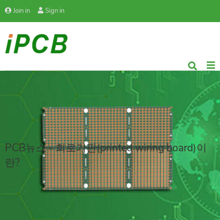
Join in
Sign in
PCB뉴스 - 회로기판(printed wiring board)이
란?