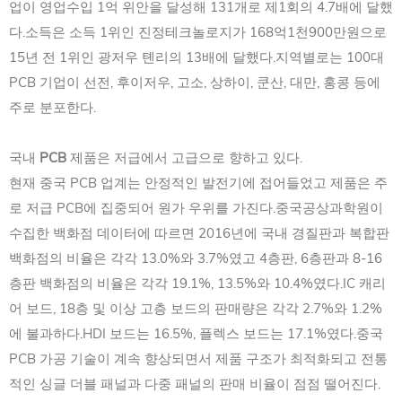
업이 영업수입 1억 위안을 달성해 131개로 제1회의 4.7배에 달했
다.소득은 소득 1위인 진정테크놀로지가 168억1천900만원으로
15년 전 1위인 광저우 톈리의 13배에 달했다.지역별로는 100대
PCB 기업이 선전, 후이저우, 고소, 상하이, 쿤산, 대만, 홍콩 등에
주로 분포한다.
국내
PCB
제품은 저급에서 고급으로 향하고 있다.
현재 중국 PCB 업계는 안정적인 발전기에 접어들었고 제품은 주
로 저급 PCB에 집중되어 원가 우위를 가진다.중국공상과학원이
수집한 백화점 데이터에 따르면 2016년에 국내 경질판과 복합판
백화점의 비율은 각각 13.0%와 3.7%였고 4층판, 6층판과 8-16
층판 백화점의 비율은 각각 19.1%, 13.5%와 10.4%였다.IC 캐리
어 보드, 18층 및 이상 고층 보드의 판매량은 각각 2.7%와 1.2%
에 불과하다.HDI 보드는 16.5%, 플렉스 보드는 17.1%였다.중국
PCB 가공 기술이 계속 향상되면서 제품 구조가 최적화되고 전통
적인 싱글 더블 패널과 다중 패널의 판매 비율이 점점 떨어진다.