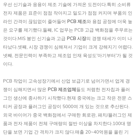
우선 신기술과 응용이 제조 기술에 가져온 도전이다.특히 소비류
전자 제품은 표준이 점점 작아지고 밀도가 점점 커지며 부품의 인
라인 간격이 끊임없이 줄어들어
PCB 제조
와 용접 공정에 더욱 높
은 요구를 제기했다.둘째, IC 업무는 PCB 고급 백화점을 주무르는
것이다.MIS 봉인 신기술과 고급
PCB 시장
의 경쟁 태세가 이미 나
타났다.셋째, 시장 경쟁이 심해져서 기업이 크게 강해지기 어렵다.
넷째, 전문인력이 부족하고 제조업 인재 육성도'아기부터'가 될 것
이다.
PCB 작업이 고속성장기에서 산업 보급기로 넘어가면서 업계 경
쟁이 심해지면서 많은
PCB 제조업체
들도 저렴한 전자칩과 플러
그인 생산에 종사하기 시작했다.현재 중국에는 크고 작은 전문 스
티커 공장과 플러그인 공장이 5000여 개 있는 것으로 추산된다.
외국 바이어가 중국 백화점에서 구매한 회로판, 패치/플러그인 제
품과 전자 제품이 전체 구매량의 절반 이상을 차지한다.100대 명
단을 보면 기업 간 격차가 크지 않다.매출 20~40억원을 올린 기