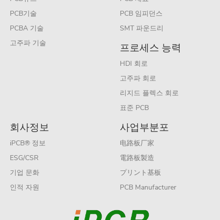
PCB기술
PCB 임피던스
PCBA 기술
SMT 파운드리
고주파 기술
프로세스 능력
HDI 회로
고주파 회로
리지드 플렉스 회로
표준 PCB
회사정보
사업부분포
iPCB® 정보
电路板厂家
ESG/CSR
電路板製造
기업 문화
プリント基板
인적 자원
PCB Manufacturer