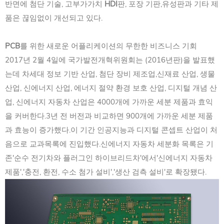
반면에 첨단 기술, 고부가가치
HDI
판, 포장 기판,유성판과 기타 제
품은 끊임없이 개선되고 있다.
PCB
를 위한 새로운 어플리케이션의 무한한 비즈니스 기회
2017년 2월 4일에 국가발전개혁위원회는 (2016년판)을 발표했
는데 차세대 정보 기반 산업, 첨단 장비 제조업,신재료 산업, 생물
산업, 신에너지 산업, 에너지 절약 환경 보호 산업, 디지털 개념 산
업, 신에너지 자동차 산업은 4000개에 가까운 세분 제품과 효익
을 커버한다.3년 전 버전과 비교하면 900개에 가까운 세분 제품
과 효능이 증가했다.이 기간 인공지능과 디지털 콘셉트 산업이 처
음으로 교과목록에 진입했다.신에너지 자동차 세분화 목록은 기
존'순수 전기차와 플러그인 하이브리드차'에서'신에너지 자동차
제품','충전, 환전, 수소 첨가 설비','생산 검측 설비'로 확장됐다.