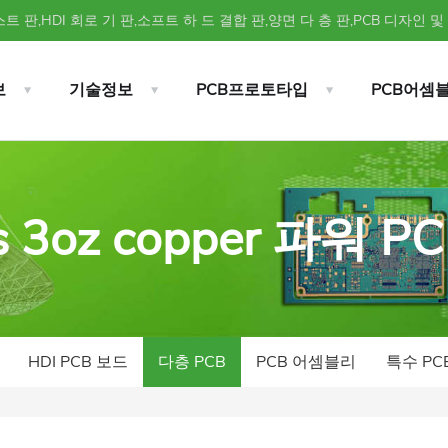
트 판,HDI 회로 기 판,소프트 하 드 결합 판,양면 다 층 판,PCB 디자인 및
보
기술정보
PCB프로토타입
PCB어셈
s 3oz copper 파워 P
HDI PCB 보드
다층 PCB
PCB 어셈블리
특수 PC