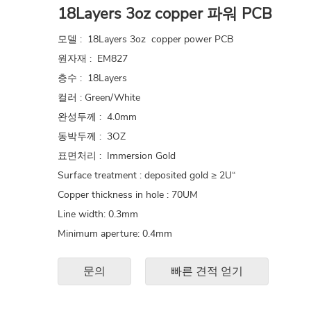
18Layers 3oz copper 파워 PCB
모델 : 18Layers 3oz copper power PCB
원자재 : EM827
층수 : 18Layers
컬러 : Green/White
완성두께 : 4.0mm
동박두께 : 3OZ
표면처리 : Immersion Gold
Surface treatment : deposited gold ≥ 2U“
Copper thickness in hole : 70UM
Line width: 0.3mm
Minimum aperture: 0.4mm
어플리케이션 : magnetic coil pcb,power supply pcb
문의
빠른 견적 얻기