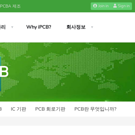
 PCBA 제조
Join in
Sign in
블리
Why iPCB?
회사정보
CB
B
IC 기판
PCB 회로기판
PCB란 무엇입니까?