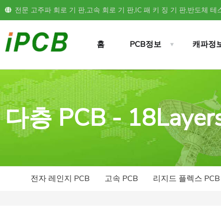
전문 고주파 회로 기 판,고속 회로 기 판,IC 패 키 징 기 판,반도체 테스
홈
PCB정보
캐파정
다층 PCB - 18Layer
전자 레인지 PCB
고속 PCB
리지드 플렉스 PCB