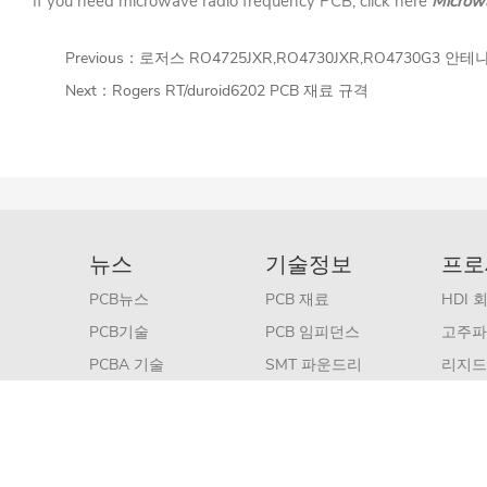
If you need microwave radio frequency PCB, click here
Microwa
Previous：
로저스 RO4725JXR,RO4730JXR,RO4730G3 안
Next：
Rogers RT/duroid6202 PCB 재료 규격
뉴스
기술정보
프로
PCB뉴스
PCB 재료
HDI 
PCB기술
PCB 임피던스
고주파
PCBA 기술
SMT 파운드리
리지드
고주파 기술
표준 P
Copyright © 2019 iPCB Circuits Limited All rights reserve