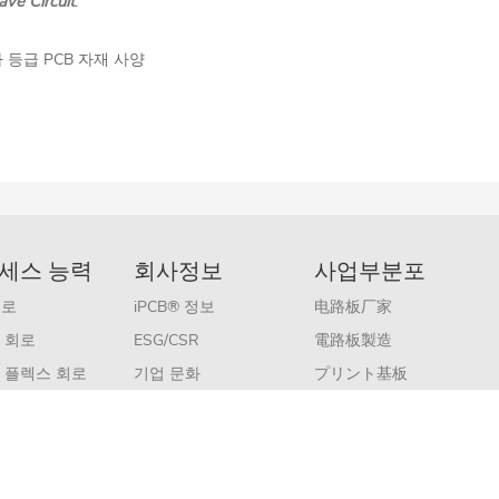
ve Circuit
.
테나 등급 PCB 자재 사양
세스 능력
회사정보
사업부분포
회로
iPCB® 정보
电路板厂家
 회로
ESG/CSR
電路板製造
 플렉스 회로
기업 문화
プリント基板
CB
인적 자원
PCB Manufacturer