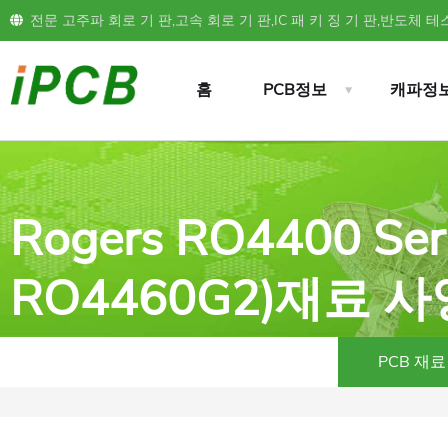
전문 고주파 회로 기 판,고속 회로 기 판,IC 패 키 징 기 판,반도체 테스
홈
PCB정보
캐파정
Rogers RO4400 Ser
RO4460G2)재료 사
PCB 재료