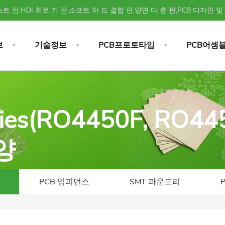
트 판,HDI 회로 기 판,소프트 하 드 결합 판,양면 다 층 판,PCB 디자인 및
보
기술정보
PCB프로토타입
PCB어셈
ies(RO4450F, RO44
양
PCB 임피던스
SMT 파운드리